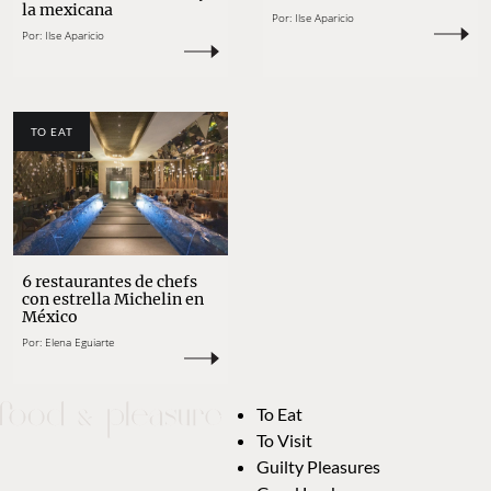
la mexicana
Por:
Ilse Aparicio
Por:
Ilse Aparicio
TO EAT
6 restaurantes de chefs
con estrella Michelin en
México
Por:
Elena Eguiarte
To Eat
To Visit
Guilty Pleasures