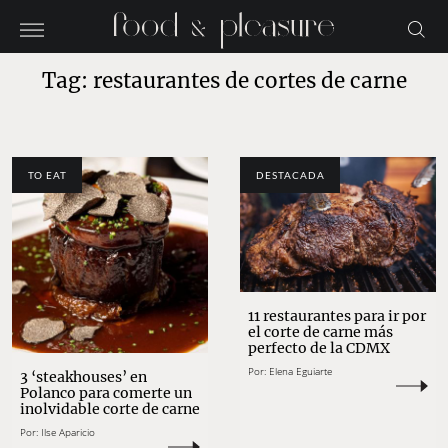
Tag: restaurantes de cortes de carne
TO EAT
DESTACADA
11 restaurantes para ir por
el corte de carne más
perfecto de la CDMX
Por:
Elena Eguiarte
3 ‘steakhouses’ en
Polanco para comerte un
inolvidable corte de carne
Por:
Ilse Aparicio