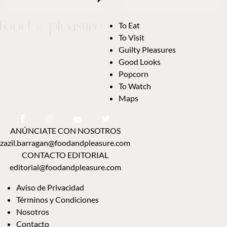
To Eat
To Visit
Guilty Pleasures
Good Looks
Popcorn
To Watch
Maps
ANÚNCIATE CON NOSOTROS
zazil.barragan@foodandpleasure.com
CONTACTO EDITORIAL
editorial@foodandpleasure.com
Aviso de Privacidad
Términos y Condiciones
Nosotros
Contacto