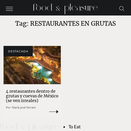
Tag: RESTAURANTES EN GRUTAS
DESTACADA
4 restaurantes dentro de
grutas y cuevas de México
(se ven irreales)
Por:
María José Ferrant
To Eat