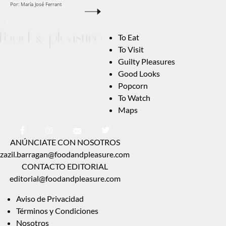
Por:
María José Ferrant
To Eat
To Visit
Guilty Pleasures
Good Looks
Popcorn
To Watch
Maps
ANÚNCIATE CON NOSOTROS
zazil.barragan@foodandpleasure.com
CONTACTO EDITORIAL
editorial@foodandpleasure.com
Aviso de Privacidad
Términos y Condiciones
Nosotros