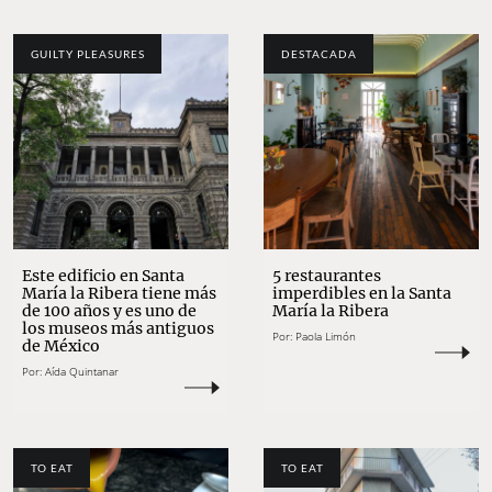
GUILTY PLEASURES
DESTACADA
Este edificio en Santa
5 restaurantes
María la Ribera tiene más
imperdibles en la Santa
de 100 años y es uno de
María la Ribera
los museos más antiguos
Por:
Paola Limón
de México
Por:
Aída Quintanar
TO EAT
TO EAT