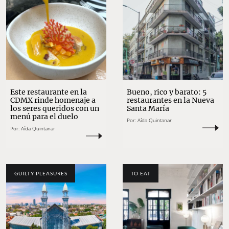
Este restaurante en la
Bueno, rico y barato: 5
CDMX rinde homenaje a
restaurantes en la Nueva
los seres queridos con un
Santa María
menú para el duelo
Por:
Aída Quintanar
Por:
Aída Quintanar
GUILTY PLEASURES
TO EAT