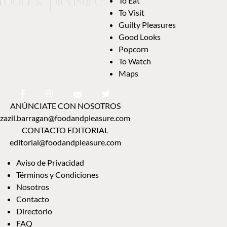
To Eat
To Visit
Guilty Pleasures
Good Looks
Popcorn
To Watch
Maps
ANÚNCIATE CON NOSOTROS
zazil.barragan@foodandpleasure.com
CONTACTO EDITORIAL
editorial@foodandpleasure.com
Aviso de Privacidad
Términos y Condiciones
Nosotros
Contacto
Directorio
FAQ