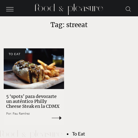
Tag: streeat
TO EAT
5 ‘spots’ para devorarte
un auténtico Philly
Cheese Steak en la CDMX
Por:
Pau Ramírez
To Eat