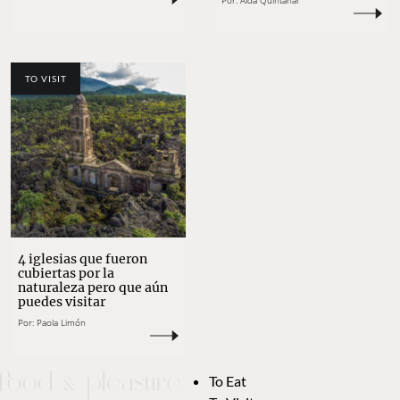
Por:
Aída Quintanar
TO VISIT
4 iglesias que fueron
cubiertas por la
naturaleza pero que aún
puedes visitar
Por:
Paola Limón
To Eat