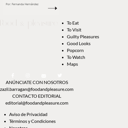
Por:
Fernanda Hernández
To Eat
To Visit
Guilty Pleasures
Good Looks
Popcorn
To Watch
Maps
ANÚNCIATE CON NOSOTROS
zazil.barragan@foodandpleasure.com
CONTACTO EDITORIAL
editorial@foodandpleasure.com
Aviso de Privacidad
Términos y Condiciones
Nosotros