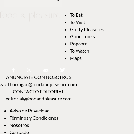
To Eat
To Visit
Guilty Pleasures
Good Looks
Popcorn
To Watch
Maps
ANÚNCIATE CON NOSOTROS
zazil.barragan@foodandpleasure.com
CONTACTO EDITORIAL
editorial@foodandpleasure.com
Aviso de Privacidad
Términos y Condiciones
Nosotros
Contacto