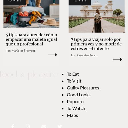
TO VISIT
TO VISIT
5 tips para aprender cómo
empacar una maleta igual
7 tips para viajar solo por
que un profesional
primera vez y no morir de
estrés en el intento
Por:
María José Ferrant
Por:
Alejandra Perez
To Eat
To Visit
Guilty Pleasures
Good Looks
Popcorn
To Watch
Maps