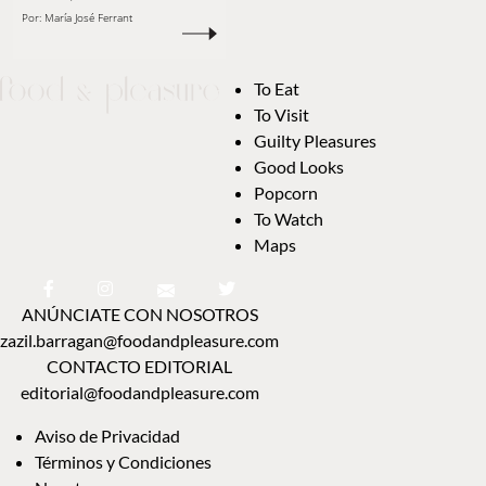
Por:
María José Ferrant
To Eat
To Visit
Guilty Pleasures
Good Looks
Popcorn
To Watch
Maps
ANÚNCIATE CON NOSOTROS
zazil.barragan@foodandpleasure.com
CONTACTO EDITORIAL
editorial@foodandpleasure.com
Aviso de Privacidad
Términos y Condiciones