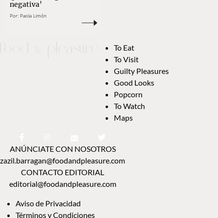
negativa’
Por:
Paola Limón
To Eat
To Visit
Guilty Pleasures
Good Looks
Popcorn
To Watch
Maps
ANÚNCIATE CON NOSOTROS
zazil.barragan@foodandpleasure.com
CONTACTO EDITORIAL
editorial@foodandpleasure.com
Aviso de Privacidad
Términos y Condiciones