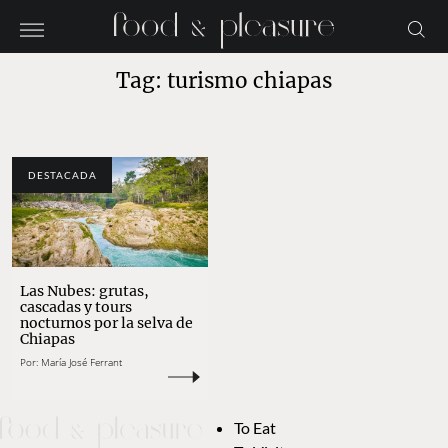
Tag: turismo chiapas
DESTACADA
Las Nubes: grutas,
cascadas y tours
nocturnos por la selva de
Chiapas
Por:
María José Ferrant
To Eat