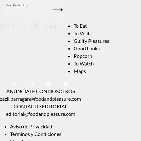
Por:
Paola Limón
To Eat
To Visit
Guilty Pleasures
Good Looks
Popcorn
To Watch
Maps
ANÚNCIATE CON NOSOTROS
zazil.barragan@foodandpleasure.com
CONTACTO EDITORIAL
editorial@foodandpleasure.com
Aviso de Privacidad
Términos y Condiciones