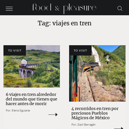
Tag: viajes en tren
TO VISIT
TO VISIT
6 viajes en tren alrededor
del mundo que tienes que
hacer antes de morir
4 recorridos en tren por
Por:
Elena Eguiarte
preciosos Pueblos
Mágicos de México
Por:
Zazil Barragán