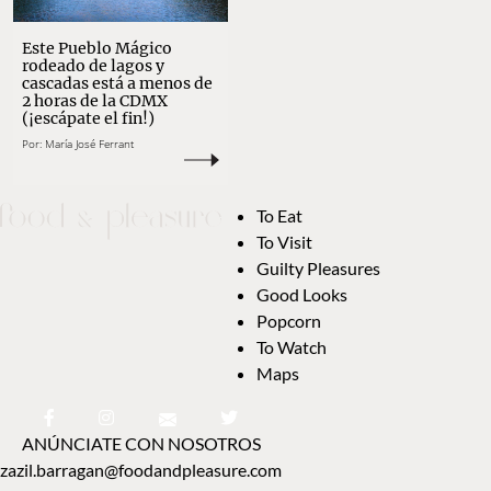
Este Pueblo Mágico
rodeado de lagos y
cascadas está a menos de
2 horas de la CDMX
(¡escápate el fin!)
Por:
María José Ferrant
To Eat
To Visit
Guilty Pleasures
Good Looks
Popcorn
To Watch
Maps
ANÚNCIATE CON NOSOTROS
zazil.barragan@foodandpleasure.com