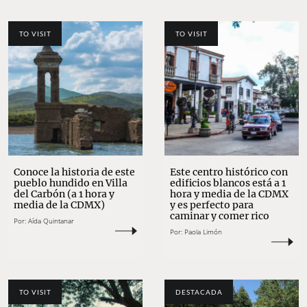
TO VISIT
TO VISIT
Conoce la historia de este
Este centro histórico con
pueblo hundido en Villa
edificios blancos está a 1
del Carbón (a 1 hora y
hora y media de la CDMX
media de la CDMX)
y es perfecto para
caminar y comer rico
Por:
Aída Quintanar
Por:
Paola Limón
TO VISIT
DESTACADA