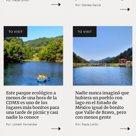
Por:
Paola Limón
Por:
Daniela García
TO VISIT
TO VISIT
Este parque ecológico a
Nadie nunca imaginó que
menos de una hora de la
hubiera un pueblo con
CDMX es uno de los
lago en el Estado de
lugares más bonitos para
México igual de bonito
una tarde de picnic y casi
que Valle de Bravo, pero
nadie lo conoce
con menos gente
Por:
Lizbeth Fernández
Por:
Paola Limón