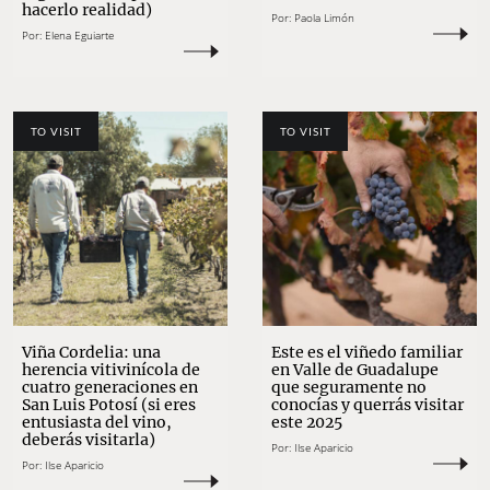
hacerlo realidad)
Por:
Paola Limón
Por:
Elena Eguiarte
TO VISIT
TO VISIT
Viña Cordelia: una
Este es el viñedo familiar
herencia vitivinícola de
en Valle de Guadalupe
cuatro generaciones en
que seguramente no
San Luis Potosí (si eres
conocías y querrás visitar
entusiasta del vino,
este 2025
deberás visitarla)
Por:
Ilse Aparicio
Por:
Ilse Aparicio