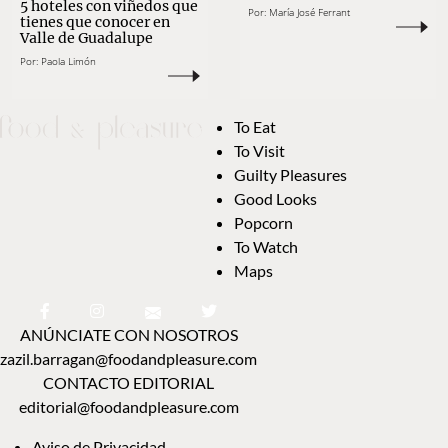
5 hoteles con viñedos que
Por:
María José Ferrant
tienes que conocer en
Valle de Guadalupe
Por:
Paola Limón
To Eat
To Visit
Guilty Pleasures
Good Looks
Popcorn
To Watch
Maps
ANÚNCIATE CON NOSOTROS
zazil.barragan@foodandpleasure.com
CONTACTO EDITORIAL
editorial@foodandpleasure.com
Aviso de Privacidad