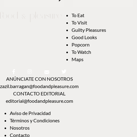
To Eat
To Visit
Guilty Pleasures
Good Looks
Popcorn
To Watch
Maps
ANÚNCIATE CON NOSOTROS
zazil.barragan@foodandpleasure.com
CONTACTO EDITORIAL
editorial@foodandpleasure.com
Aviso de Privacidad
Términos y Condiciones
Nosotros
Contacto