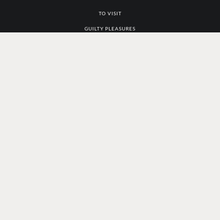
TO VISIT
GUILTY PLEASURES
GOOD LOOKS
POPCORN
TO WATCH
MAPS
ANÚNCIATE CON NOSOTROS
zazil.barragan@foodandpleasure.com
CONTACTO EDITORIAL
editorial@foodandpleasure.com