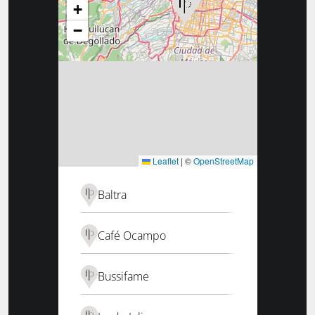
+
−
Leaflet
|
©
OpenStreetMap
Baltra
Café Ocampo
Bussifame