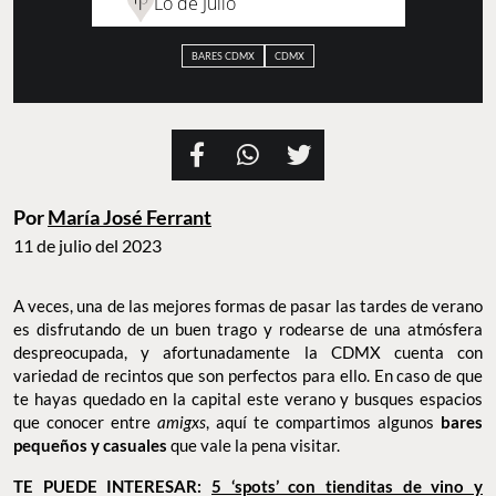
Lo de Julio
BARES CDMX
CDMX
Oropel
Café Tacobar Roma Norte
Bottega
Por
María José Ferrant
11 de julio del 2023
A veces, una de las mejores formas de pasar las tardes de verano
es disfrutando de un buen trago y rodearse de una atmósfera
despreocupada, y afortunadamente la CDMX cuenta con
variedad de recintos que son perfectos para ello. En caso de que
te hayas quedado en la capital este verano y busques espacios
que conocer entre
amigxs
, aquí te compartimos algunos
bares
pequeños y casuales
que vale la pena visitar.
TE PUEDE INTERESAR:
5 ‘spots’ con tienditas de vino y