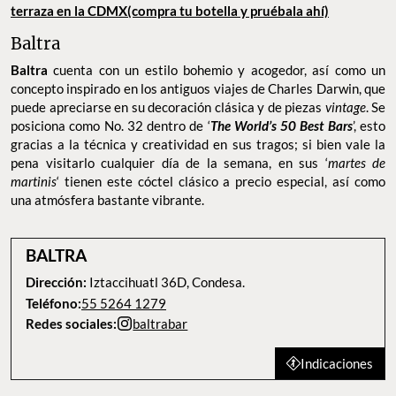
terraza en la CDMX(compra tu botella y pruébala ahí)
Baltra
Baltra
cuenta con un estilo bohemio y acogedor, así como un
concepto inspirado en los antiguos viajes de Charles Darwin, que
puede apreciarse en su decoración clásica y de piezas
vintage
. Se
posiciona como No. 32 dentro de ‘
The World’s 50 Best Bars
’, esto
gracias a la técnica y creatividad en sus tragos; si bien vale la
pena visitarlo cualquier día de la semana, en sus ‘
martes de
martinis
‘ tienen este cóctel clásico a precio especial, así como
una atmósfera bastante vibrante.
BALTRA
Dirección:
Iztaccihuatl 36D, Condesa.
Teléfono:
55 5264 1279
Redes sociales:
baltrabar
Indicaciones