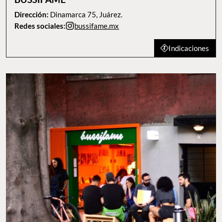
Dirección:
Dinamarca 75, Juárez.
Redes sociales:
bussifame.mx
Indicaciones