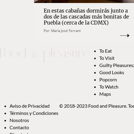
En estas cabañas dormirás junto a
dos de las cascadas más bonitas de
Puebla (cerca de la CDMX)
Por:
María José Ferrant
To Eat
To Visit
Guilty Pleasures
Good Looks
Popcorn
To Watch
Maps
Aviso de Privacidad
© 2018-2023 Food and Pleasure. Tod
Términos y Condiciones
Nosotros
Contacto