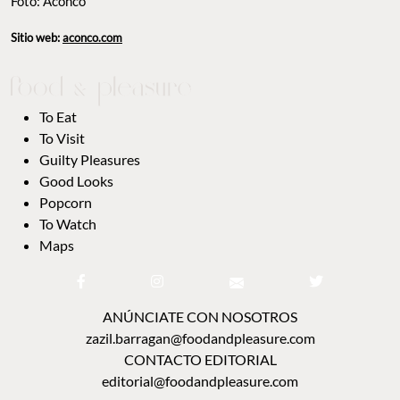
Foto: Aconco
Sitio web:
aconco.com
To Eat
To Visit
Guilty Pleasures
Good Looks
Popcorn
To Watch
Maps
ANÚNCIATE CON NOSOTROS
zazil.barragan@foodandpleasure.com
CONTACTO EDITORIAL
editorial@foodandpleasure.com