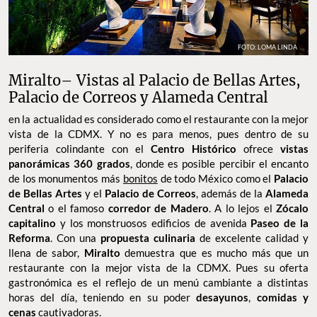
FOTO: LOMA LINDA
Miralto– Vistas al Palacio de Bellas Artes,
Palacio de Correos y Alameda Central
en la actualidad es considerado como el restaurante con la mejor
vista de la CDMX. Y no es para menos, pues dentro de su
periferia colindante con el
Centro Histórico
ofrece
vistas
panorámicas 360 grados
, donde es posible percibir el encanto
de los monumentos más
bonitos
de todo México como el
Palacio
de Bellas Artes
y el
Palacio de Correos
, además de la
Alameda
Central
o el famoso
corredor de Madero
. A lo lejos el
Zócalo
capitalino
y los monstruosos edificios de avenida
Paseo de la
Reforma
. Con una
propuesta culinaria
de excelente calidad y
llena de sabor,
Miralto
demuestra que es mucho más que un
restaurante con la mejor vista de la CDMX. Pues su oferta
gastronómica es el reflejo de un menú cambiante a distintas
horas del día, teniendo en su poder
desayunos
,
comidas y
cenas
cautivadoras.