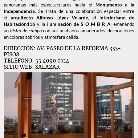
panoramas más espectaculares hacia el
Monumento a la
Independencia
. Se trata de una colaboración especial entre
el
arquitecto Alfonso López Velarde
, el
interiorismo de
Habitación116
y la
iluminación de S O M B R A
, emanando
un
bistró de campo
con sus acabados amaderados, decoraciones
en colores sobrios y atmósfera cálida.
DIRECCIÓN: AV. PASEO DE LA REFORMA 333-
PISO8.
TELÉFONO: 55 4090 0714
SITIO WEB:
SALAZAR