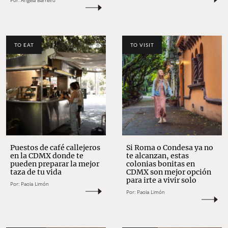
Por:
Ángela Barreiro
TO EAT
TO VISIT
Puestos de café callejeros
Si Roma o Condesa ya no
en la CDMX donde te
te alcanzan, estas
pueden preparar la mejor
colonias bonitas en
taza de tu vida
CDMX son mejor opción
para irte a vivir solo
Por:
Paola Limón
Por:
Paola Limón