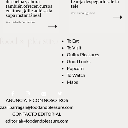
de cocina y ahora
te urja despegarlos de la
también ofrecen cursos
tele
en línea, ¡dile adiós a la
Por:
Elena Eguiarte
sopa instantánea!
Por:
Lizbeth Fernández
To Eat
To Visit
Guilty Pleasures
Good Looks
Popcorn
To Watch
Maps
ANÚNCIATE CON NOSOTROS
zazil.barragan@foodandpleasure.com
CONTACTO EDITORIAL
editorial@foodandpleasure.com