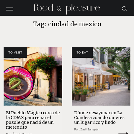
Tag: ciudad de mexico
TO VISIT
TO EAT
El Pueblo Mágico cerca de
Dónde desayunar en La
la CDMX para cenar el
Condesa cuando quieres
pozole que nació de un
un lugar rico y lindo
meteorito
Por:
Zazil Barragán