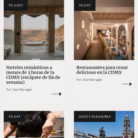
TO VISIT
TO EAT
Hoteles románticos a
Restaurantes para cenar
menos de 3 horas de la
delicioso en la CDMX
CDMX (escápate de fin de
Por:
Zazil Barragán
semana)
Por:
Zazil Barragán
TO EAT
GUILTY PLEASURES