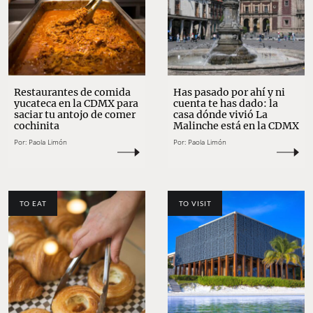
Restaurantes de comida
Has pasado por ahí y ni
yucateca en la CDMX para
cuenta te has dado: la
saciar tu antojo de comer
casa dónde vivió La
cochinita
Malinche está en la CDMX
Por:
Paola Limón
Por:
Paola Limón
TO EAT
TO VISIT