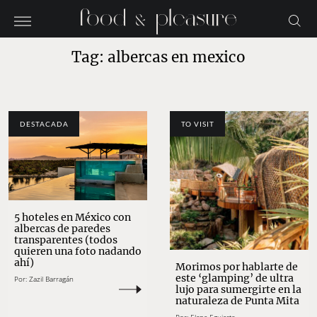
Tag: albercas en mexico
DESTACADA
TO VISIT
5 hoteles en México con
albercas de paredes
transparentes (todos
quieren una foto nadando
ahí)
Morimos por hablarte de
este ‘glamping’ de ultra
Por:
Zazil Barragán
lujo para sumergirte en la
naturaleza de Punta Mita