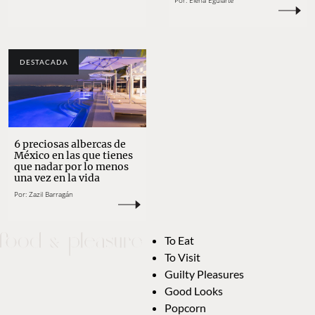
Por:
Elena Eguiarte
DESTACADA
6 preciosas albercas de
México en las que tienes
que nadar por lo menos
una vez en la vida
Por:
Zazil Barragán
To Eat
To Visit
Guilty Pleasures
Good Looks
Popcorn