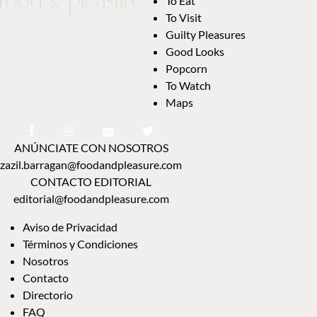
To Eat
To Visit
Guilty Pleasures
Good Looks
Popcorn
To Watch
Maps
ANÚNCIATE CON NOSOTROS
zazil.barragan@foodandpleasure.com
CONTACTO EDITORIAL
editorial@foodandpleasure.com
Aviso de Privacidad
Términos y Condiciones
Nosotros
Contacto
Directorio
FAQ