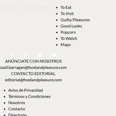
To Eat
To Visit
Guilty Pleasures
Good Looks
Popcorn
To Watch
Maps
ANÚNCIATE CON NOSOTROS
zazil.barragan@foodandpleasure.com
CONTACTO EDITORIAL
editorial@foodandpleasure.com
Aviso de Privacidad
Términos y Condiciones
Nosotros
Contacto
Directorio