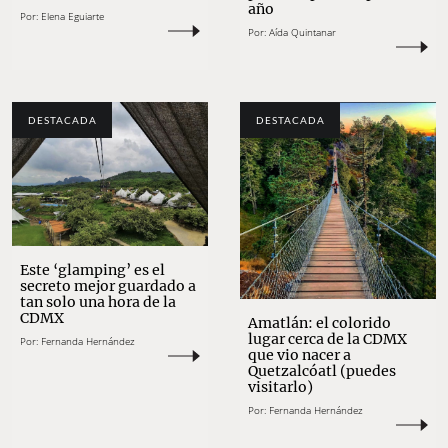
año
Por:
Elena Eguiarte
Por:
Aída Quintanar
DESTACADA
DESTACADA
Este ‘glamping’ es el
secreto mejor guardado a
tan solo una hora de la
CDMX
Amatlán: el colorido
lugar cerca de la CDMX
Por:
Fernanda Hernández
que vio nacer a
Quetzalcóatl (puedes
visitarlo)
Por:
Fernanda Hernández