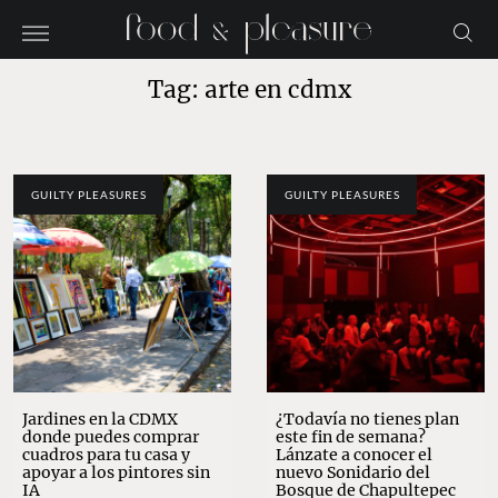
Tag: arte en cdmx
GUILTY PLEASURES
GUILTY PLEASURES
Jardines en la CDMX
¿Todavía no tienes plan
donde puedes comprar
este fin de semana?
cuadros para tu casa y
Lánzate a conocer el
apoyar a los pintores sin
nuevo Sonidario del
IA
Bosque de Chapultepec