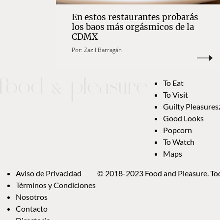
En estos restaurantes probarás
los baos más orgásmicos de la
CDMX
Por:
Zazil Barragán
To Eat
To Visit
Guilty Pleasures
Good Looks
Popcorn
To Watch
Maps
Aviso de Privacidad
© 2018-2023 Food and Pleasure. Tod
Términos y Condiciones
Nosotros
Contacto