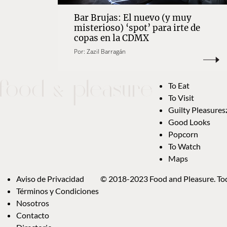
Bar Brujas: El nuevo (y muy
misterioso) ‘spot’ para irte de
copas en la CDMX
Por:
Zazil Barragán
To Eat
To Visit
Guilty Pleasures
Good Looks
Popcorn
To Watch
Maps
Aviso de Privacidad
© 2018-2023 Food and Pleasure. Tod
Términos y Condiciones
Nosotros
Contacto