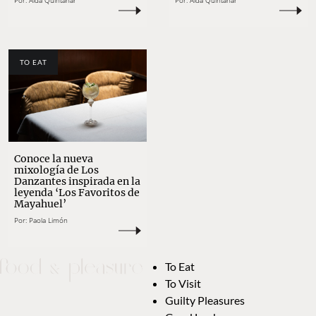
Por:
Aída Quintanar
Por:
Aída Quintanar
TO EAT
Conoce la nueva
mixología de Los
Danzantes inspirada en la
leyenda ‘Los Favoritos de
Mayahuel’
Por:
Paola Limón
To Eat
To Visit
Guilty Pleasures