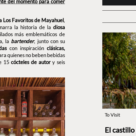
nte del momento para comer
a Los Favoritos de Mayahuel
,
arra la historia de la
diosa
tilados más emblemáticos de
, la
bartender
, junto con su
das
con inspiración
clásicas,
ara quienes no beben bebidas
de 15
cócteles de autor
y seis
To Visit
El castill