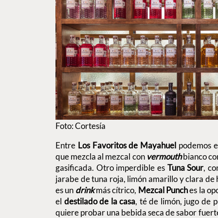
Foto: Cortesía
Entre
Los Favoritos de Mayahuel
podemos e
que mezcla al mezcal con
vermouth
bianco co
gasificada. Otro imperdible es
Tuna Sour
, c
jarabe de tuna roja, limón amarillo y clara de
es un
drink
más cítrico,
Mezcal Punch
es la op
el
destilado de la casa
, té de limón, jugo de p
quiere probar una bebida seca de sabor fuert