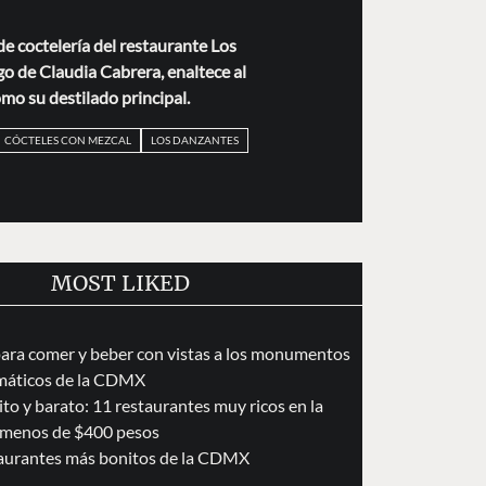
e coctelería del restaurante Los
go de Claudia Cabrera, enaltece al
mo su destilado principal.
CÓCTELES CON MEZCAL
LOS DANZANTES
MOST LIKED
para comer y beber con vistas a los monumentos
áticos de la CDMX
to y barato: 11 restaurantes muy ricos en la
menos de $400 pesos
taurantes más bonitos de la CDMX