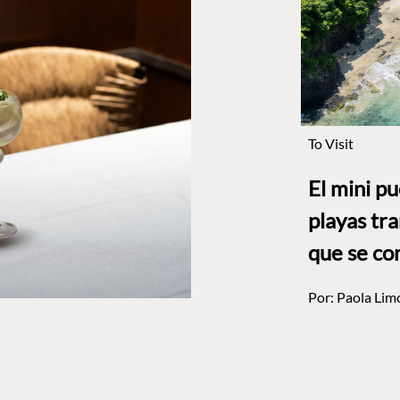
To Visit
El mini p
playas tr
que se co
Por:
Paola Lim