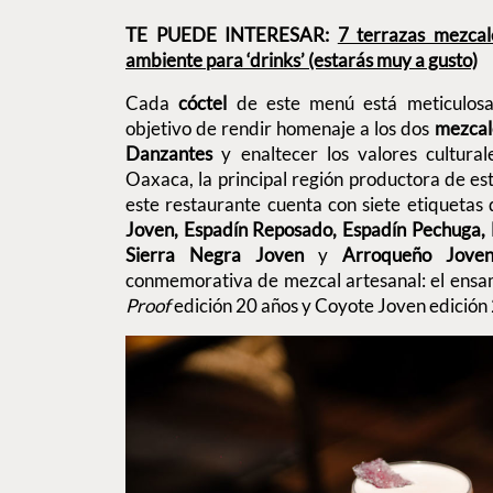
TE PUEDE INTERESAR:
7 terrazas mezca
ambiente para ‘drinks’ (estarás muy a gusto)
Cada
cóctel
de este menú está meticulosa
objetivo de rendir homenaje a los dos
mezcale
Danzantes
y enaltecer los valores cultura
Oaxaca, la principal región productora de est
este restaurante cuenta con siete etiquetas
Joven, Espadín Reposado, Espadín Pechuga, 
Sierra Negra Joven
y
Arroqueño Jove
conmemorativa de mezcal artesanal: el ens
Proof
edición 20 años y Coyote Joven edición 