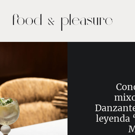
Cono
mixo
Danzante
leyenda 
M