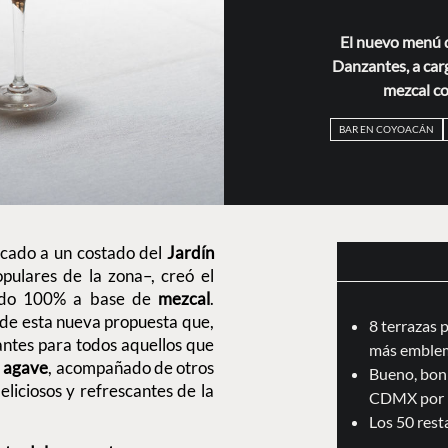
El nuevo menú d
Danzantes, a car
mezcal co
BAR EN COYOACÁN
icado a un costado del
Jardín
pulares de la zona–, creó el
ado 100% a base de
mezcal
.
 de esta nueva propuesta que,
8 terrazas 
antes para todos aquellos que
más emblem
e
agave
, acompañado de otros
Bueno, boni
liciosos y refrescantes de la
CDMX por 
Los 50 res