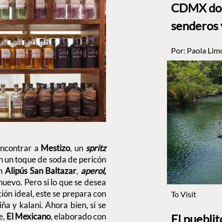
CDMX dond
senderos 
Por:
Paola Lim
ncontrar a
Mestizo
, un
spritz
n un toque de soda de pericón
on
Alipús San Baltazar
,
aperol,
 huevo. Pero si lo que se desea
ción ideal, este se prepara con
To Visit
iña y kalani. Ahora bien, si se
e,
El Mexicano
, elaborado con
El puebli