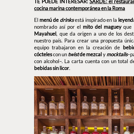
TE PUEDE INTERESAR:
SARDE: el restaura
cocina marina contemporánea en la Roma
El
menú de
drinks
está inspirado en la
leyend
nombrado así por el
mito del maguey
que n
Mayahuel
, que da origen a uno de los des
nuestro país. Para crear una propuesta única
equipo trabajaron en la creación de
bebi
cócteles
con un
twist
de mezcal
y
mocktails
–p
con alcohol–. La carta cuenta con un total 
bebidas sin licor
.