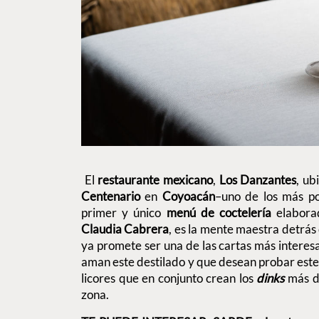
El
restaurante mexicano
,
Los Danzantes
, ub
Centenario
en
Coyoacán
–uno de los más po
primer y único
menú de coctelería
elabor
Claudia Cabrera
, es la mente maestra detrás
ya promete ser una de las cartas más interes
aman este destilado y que desean probar est
licores que en conjunto crean los
dinks
más de
zona.