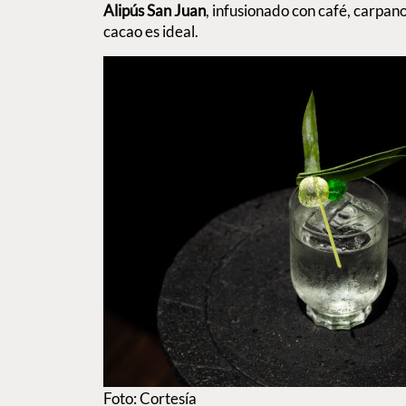
Alipús San Juan
, infusionado con café, carpan
cacao es ideal.
Foto: Cortesía