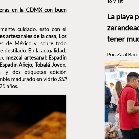
To Visit
leras en la CDMX con buen
La playa 
zarandead
mente cuidado, esto con el
s artesanales de la casa
,
Los
tener muc
les de México y, sobre todo
e destilado. En la actualidad,
Por:
Zazil Barr
 de
mezcal artesanal: Espadín
Espadin Añejo, Tobalá Joven,
n
; y dos etiquetas edición
amble madurado en vidrio
Still
25 años.