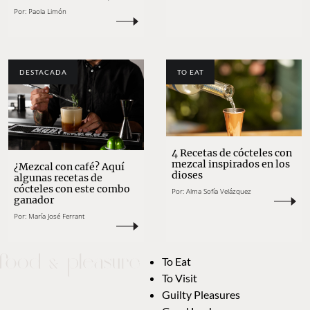
Por:
Paola Limón
DESTACADA
TO EAT
4 Recetas de cócteles con
mezcal inspirados en los
¿Mezcal con café? Aquí
dioses
algunas recetas de
cócteles con este combo
Por:
Alma Sofía Velázquez
ganador
Por:
María José Ferrant
To Eat
To Visit
Guilty Pleasures