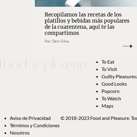
Recopilamos las recetas de los
platillos y bebidas más populares
de la cuarentena, aquí te las
compartimos
Por:
Deni Silva
To Eat
To Visit
Guilty Pleasures
Good Looks
Popcorn
To Watch
Maps
Aviso de Privacidad
© 2018-2023 Food and Pleasure. Tod
Términos y Condiciones
Nosotros