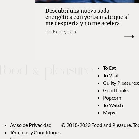
Descubrí una nueva soda
energética con yerba mate que sí
me despierta y no me acelera
Por:
Elena Eguiarte
To Eat
To Visit
Guilty Pleasures
Good Looks
Popcorn
To Watch
Maps
Aviso de Privacidad
© 2018-2023 Food and Pleasure. Tod
Términos y Condiciones