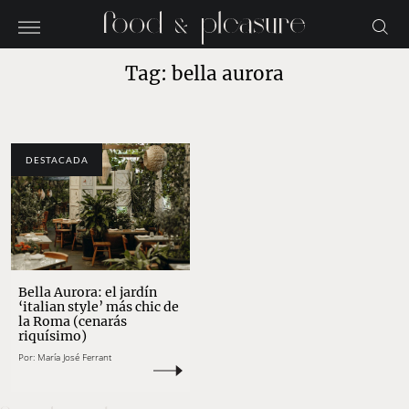
Tag: bella aurora
DESTACADA
Bella Aurora: el jardín
‘italian style’ más chic de
la Roma (cenarás
riquísimo)
Por:
María José Ferrant