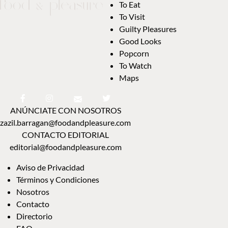
To Eat
To Visit
Guilty Pleasures
Good Looks
Popcorn
To Watch
Maps
ANÚNCIATE CON NOSOTROS
zazil.barragan@foodandpleasure.com
CONTACTO EDITORIAL
editorial@foodandpleasure.com
Aviso de Privacidad
Términos y Condiciones
Nosotros
Contacto
Directorio