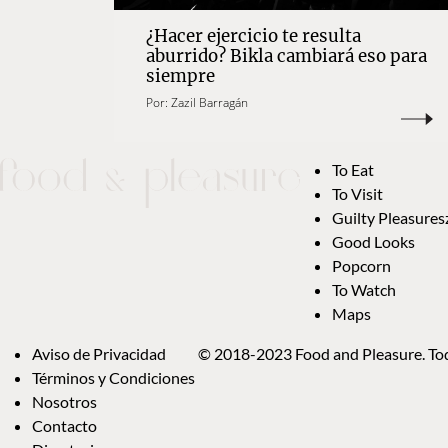
¿Hacer ejercicio te resulta
aburrido? Bikla cambiará eso para
siempre
Por:
Zazil Barragán
To Eat
To Visit
Guilty Pleasures
Good Looks
Popcorn
To Watch
Maps
Aviso de Privacidad
© 2018-2023 Food and Pleasure. Tod
Términos y Condiciones
Nosotros
Contacto