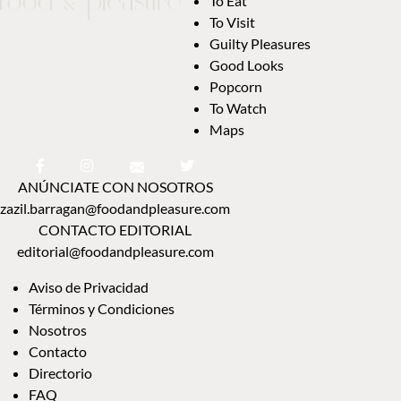
To Eat
To Visit
Guilty Pleasures
Good Looks
Popcorn
To Watch
Maps
ANÚNCIATE CON NOSOTROS
zazil.barragan@foodandpleasure.com
CONTACTO EDITORIAL
editorial@foodandpleasure.com
Aviso de Privacidad
Términos y Condiciones
Nosotros
Contacto
Directorio
FAQ