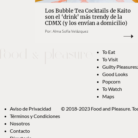
Los Bubble Tea Cocktails de Kaito
son el ‘drink’ más trendy de la
CDMX (y los envían a domicilio)
Por:
Alma Sofía Velázquez
To Eat
To Visit
Guilty Pleasures
Good Looks
Popcorn
To Watch
Maps
Aviso de Privacidad
© 2018-2023 Food and Pleasure. Tod
Términos y Condiciones
Nosotros
Contacto