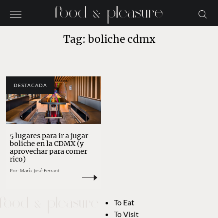
Tag: boliche cdmx
DESTACADA
5 lugares para ir a jugar
boliche en la CDMX (y
aprovechar para comer
rico)
Por:
María José Ferrant
To Eat
To Visit