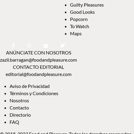
Guilty Pleasures
Good Looks
Popcorn
To Watch
Maps
ANÚNCIATE CON NOSOTROS
zazil.barragan@foodandpleasure.com
CONTACTO EDITORIAL
editorial@foodandpleasure.com
Aviso de Privacidad
Términos y Condiciones
Nosotros
Contacto
Directorio
FAQ
© 2018-2023 Food and Pleasure. Todos los derechos reservados.