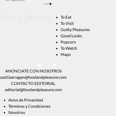
Por:
Paola Limón
To Eat
To Visit
Guilty Pleasures
Good Looks
Popcorn
To Watch
Maps
ANÚNCIATE CON NOSOTROS
zazil.barragan@foodandpleasure.com
CONTACTO EDITORIAL
editorial@foodandpleasure.com
Aviso de Privacidad
Términos y Condiciones
Nosotros