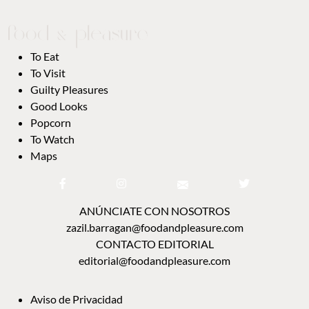
To Eat
To Visit
Guilty Pleasures
Good Looks
Popcorn
To Watch
Maps
ANÚNCIATE CON NOSOTROS
zazil.barragan@foodandpleasure.com
CONTACTO EDITORIAL
editorial@foodandpleasure.com
Aviso de Privacidad