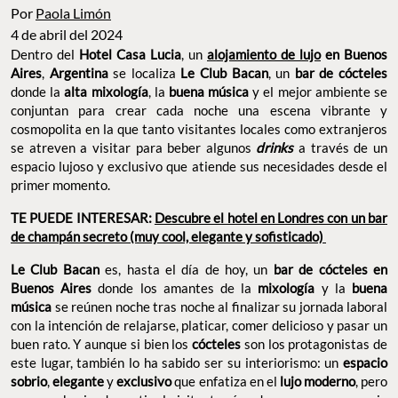
Por
Paola Limón
4 de abril del 2024
Dentro del
Hotel Casa Lucia
, un
alojamiento de lujo
en Buenos
Aires
,
Argentina
se localiza
Le Club Bacan
, un
bar de cócteles
donde la
alta mixología
, la
buena música
y el mejor ambiente se
conjuntan para crear cada noche una escena vibrante y
cosmopolita en la que tanto visitantes locales como extranjeros
se atreven a visitar para beber algunos
drinks
a través de un
espacio lujoso y exclusivo que atiende sus necesidades desde el
primer momento.
TE PUEDE INTERESAR:
Descubre el hotel en Londres con un bar
de champán secreto (muy cool, elegante y sofisticado)
Le Club Bacan
es, hasta el día de hoy, un
bar de cócteles en
Buenos Aires
donde los amantes de la
mixología
y la
buena
música
se reúnen noche tras noche al finalizar su jornada laboral
con la intención de relajarse, platicar, comer delicioso y pasar un
buen rato. Y aunque si bien los
cócteles
son los protagonistas de
este lugar, también lo ha sabido ser su interiorismo: un
espacio
sobrio
,
elegante
y
exclusivo
que enfatiza en el
lujo moderno
, pero