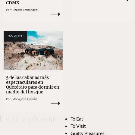
CDMX
Por:
Lizbeth Fernández
TO VISIT
5 de las cabañas más
espectaculares en
Querétaro para dormir en
medio del bosque
Por:
María José Ferrant
To Eat
To Visit
Guilty Pleasures