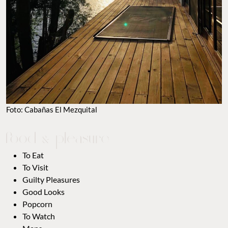
Foto: Cabañas El Mezquital
To Eat
To Visit
Guilty Pleasures
Good Looks
Popcorn
To Watch