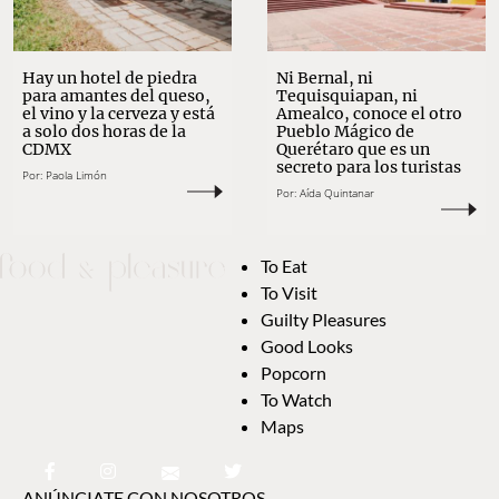
Hay un hotel de piedra
Ni Bernal, ni
para amantes del queso,
Tequisquiapan, ni
el vino y la cerveza y está
Amealco, conoce el otro
a solo dos horas de la
Pueblo Mágico de
CDMX
Querétaro que es un
secreto para los turistas
Por:
Paola Limón
Por:
Aída Quintanar
To Eat
To Visit
Guilty Pleasures
Good Looks
Popcorn
To Watch
Maps
ANÚNCIATE CON NOSOTROS