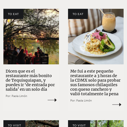
TO EAT
TO EAT
Dicen que es el
Me fui a este pequeño
restaurante más bonito
restaurante a 3 horas de
de Tequisquiapan, y
la CDMX solo para probar
puedes ir ‘de entrada por
sus famosos chilaquiles
salida’ en un solo día
con queso ranchero y
valió totalmente la pena
Por:
Paola Limón
Por:
Paola Limón
TO VISIT
TO VISIT