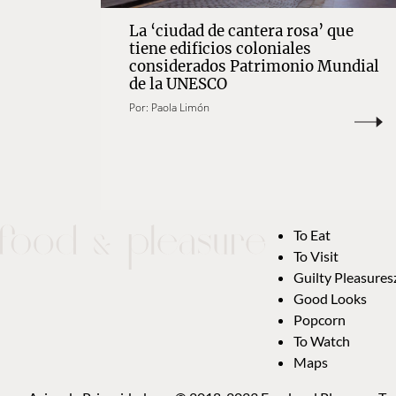
La ‘ciudad de cantera rosa’ que
tiene edificios coloniales
considerados Patrimonio Mundial
de la UNESCO
Por:
Paola Limón
To Eat
To Visit
Guilty Pleasures
Good Looks
Popcorn
To Watch
Maps