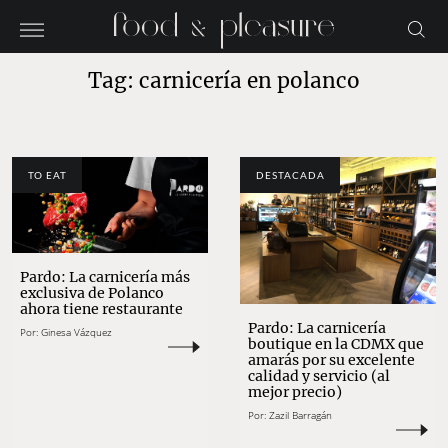
Tag: carnicería en polanco
TO EAT
DESTACADA
Pardo: La carnicería más
exclusiva de Polanco
ahora tiene restaurante
Pardo: La carnicería
Por:
Ginesa Vázquez
boutique en la CDMX que
amarás por su excelente
calidad y servicio (al
mejor precio)
Por:
Zazil Barragán