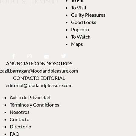
To Eat
To Visit
Guilty Pleasures
Good Looks
Popcorn
To Watch
Maps
ANÚNCIATE CON NOSOTROS
zazil.barragan@foodandpleasure.com
CONTACTO EDITORIAL
editorial@foodandpleasure.com
Aviso de Privacidad
Términos y Condiciones
Nosotros
Contacto
Directorio
FAQ