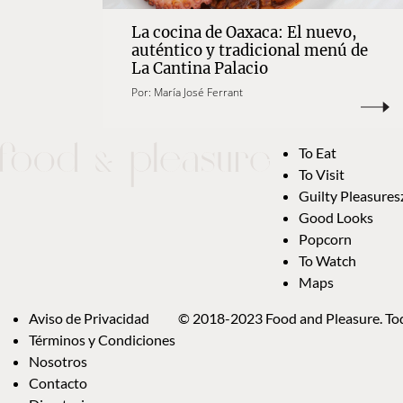
La cocina de Oaxaca: El nuevo,
auténtico y tradicional menú de
La Cantina Palacio
Por:
María José Ferrant
To Eat
To Visit
Guilty Pleasures
Good Looks
Popcorn
To Watch
Maps
Aviso de Privacidad
© 2018-2023 Food and Pleasure. Tod
Términos y Condiciones
Nosotros
Contacto