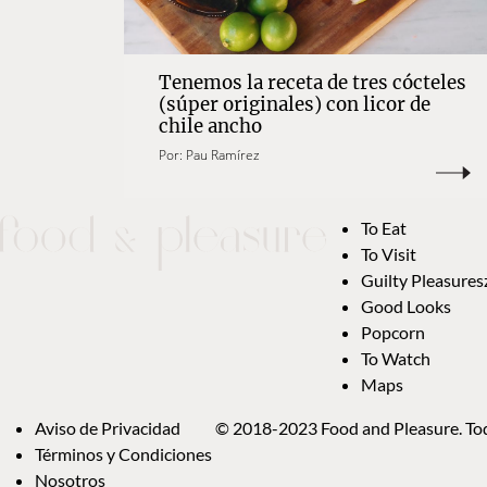
Tenemos la receta de tres cócteles
(súper originales) con licor de
chile ancho
Por:
Pau Ramírez
To Eat
To Visit
Guilty Pleasures
Good Looks
Popcorn
To Watch
Maps
Aviso de Privacidad
© 2018-2023 Food and Pleasure. Tod
Términos y Condiciones
Nosotros